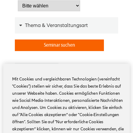
Thema
& Veranstaltungsart
Seminar suchen
1
2
3
Mit Cookies und vergleichbaren Technologien (vereinfacht
"Cookies") stellen wir sicher, dass Sie das beste Erlebnis auf
Onlineseminar
Versorgung der
unserer Webseite haben. Cookies ermöglichen Funktionen
17.08.2026
Gesellschafter-
wie Social Media-Interaktionen, personalisierte Nachrichten
Geschäftsführer – Bedarf
und Analysen. Um Cookies zu aktivieren, klicken Sie einfach
es noch einer Probezeit vor
auf "Alle Cookies akzeptieren“ oder "Cookie-Einstellungen
Zusagen einer Versorgung
öffnen". Sollten Sie auf "Nur erforderliche Cookies
an den Gesellschafter-
akzeptieren“ klicken, können wir nur Cookies verwenden, die
Geschäftsführer?
Online