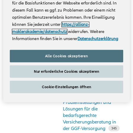
für die Basisfunktionen der Webseite erforderlich sind. In
diesem Fall kann es ggf. zu Problemen oder einem nicht
Berlin
Ihr gutes Recht:
optimalen Benutzererlebnis kommen. Ihre Einwilligung
03.09.2026
Maklerrecht für die Praxis
können Sie jederzeit unter
https://allianz-
in der
Versicherungsvermittlung
maklerakademie/datenschutz
widerrufen. Weitere
515
Informationen finden Sie in unserer
Datenschutzerklärung
Centrovital Hotel, Berlin
Alle Cookies akzeptieren
Onlineseminar
Blick in die Werkstatt:
14.09.2026
Ansprache zur
Ruhestandsplanung
Nur erforderliche Cookies akzeptieren
Online
Cookie-Einstellungen öffnen
Nürnberg
Die Königsdisziplin:
16.09.2026
Spezialthemen,
Problemstellungen und
Lösungen für die
bedarfsgerechte
Versicherungsberatung in
der GGF-Versorgung
345